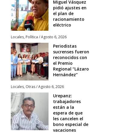
Miguel Vásquez
pidió ajustes en
el plan de
racionamiento
eléctrico
Locales
,
Política
/
Agosto 6, 2026
Periodistas
sucrenses fueron
reconocidos con
el Premio
Regional “Lázaro
Hernández”
Locales
,
Otras
/
Agosto 6, 2026
Urepanz:
trabajadores
están a la
espera de que
les cancelen el
bono especial de
vacaciones