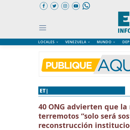
LOCALES
VENEZUELA
MUNDO
DEP
UARIOS
ÍA
CTORIO PROFESIONAL
IFICADOS
OS LEGALES
ILERES
ET|
OTRO
,
SUCESOS
,
VENEZUELA
40 ONG advierten que la 
terremotos “solo será so
reconstrucción instituci