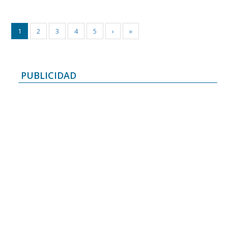
1
2
3
4
5
›
»
PUBLICIDAD