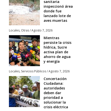
sanitaria
inspeccionó área
donde fue
lanzado lote de
aves muertas
Locales
,
Otras
/
Agosto 7, 2026
Mientras
persiste la crisis
hídrica, Sucre
activa plan de
ahorro de agua
y energía
Locales
,
Servicios Públicos
/
Agosto 7, 2026
Concertación
Ciudadana:
autoridades
deben dar
prioridad a
solucionar la
crisis eléctrica