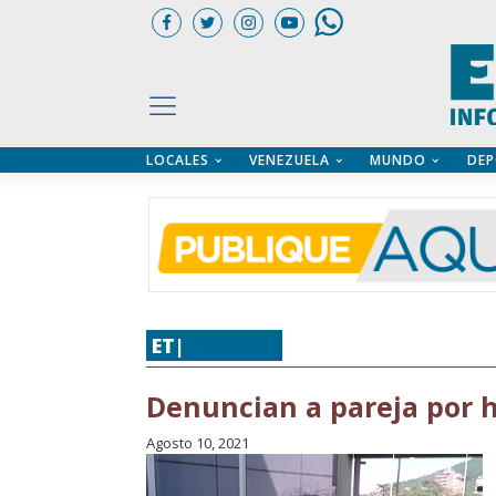
LOCALES
VENEZUELA
MUNDO
DEP
UARIOS
ÍA
CTORIO PROFESIONAL
IFICADOS
OS LEGALES
ILERES
ET|
SUCESOS
Denuncian a pareja por 
Agosto 10, 2021