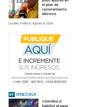
pidió ajustes en
el plan de
racionamiento
eléctrico
Locales
,
Política
/
Agosto 6, 2026
VENEZUELA
ET
Colombia sí
habilitó el paso