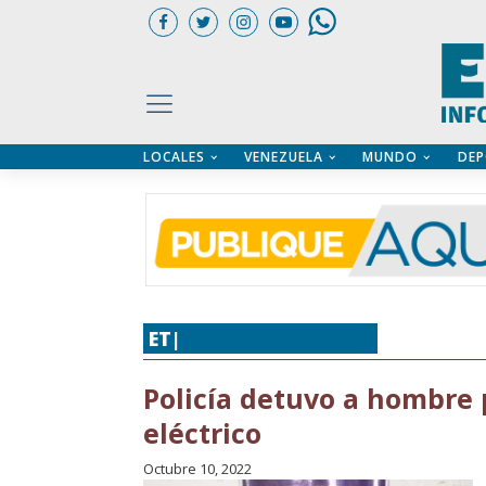
LOCALES
VENEZUELA
MUNDO
DEP
UARIOS
ÍA
CTORIO PROFESIONAL
IFICADOS
OS LEGALES
ILERES
ET|
POLICIAL
,
SUCESOS
Policía detuvo a hombre 
eléctrico
Octubre 10, 2022