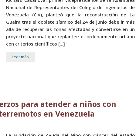
Richard Casanova, primer vicepresidente de la Asamblea
Nacional de Representantes del Colegio de Ingenieros de
Venezuela (CIV), planteó que la reconstrucción de La
Guaira tras el doblete sísmico del 24 de junio debe ir más
allá de recuperar las zonas afectadas y convertirse en un
proyecto nacional que replantee el ordenamiento urbano
con criterios científicos […]
Leer más
rzos para atender a niños con
 terremotos en Venezuela
La Fundación de Ayuda del Niño con Cáncer del estado