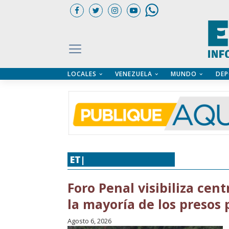
LOCALES
VENEZUELA
MUNDO
DEP
UARIOS
ÍA
CTORIO PROFESIONAL
IFICADOS
OS LEGALES
ILERES
ET|
DDHH
,
VENEZUELA
Foro Penal visibiliza ce
la mayoría de los presos p
Agosto 6, 2026