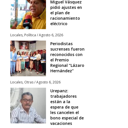
Miguel Vásquez
pidió ajustes en
el plan de
racionamiento
eléctrico
Locales
,
Política
/
Agosto 6, 2026
Periodistas
sucrenses fueron
reconocidos con
el Premio
Regional “Lázaro
Hernández”
Locales
,
Otras
/
Agosto 6, 2026
Urepanz:
trabajadores
están a la
espera de que
les cancelen el
bono especial de
vacaciones