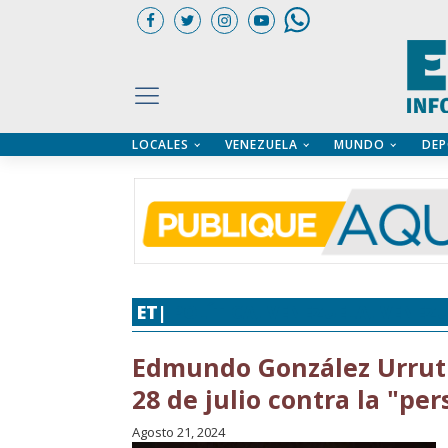
LOCALES
VENEZUELA
MUNDO
DEP
UARIOS
ÍA
CTORIO PROFESIONAL
IFICADOS
OS LEGALES
ILERES
ET|
POLÍTICA
,
VENEZUELA
,
VENEZU
Edmundo González Urruti
28 de julio contra la "pe
Agosto 21, 2024