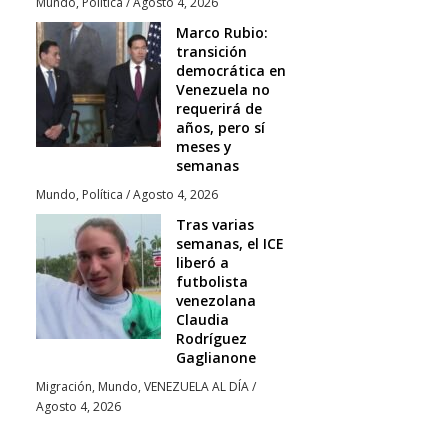
Mundo
,
Política
/
Agosto 4, 2026
Marco Rubio:
transición
democrática en
Venezuela no
requerirá de
años, pero sí
meses y
semanas
Mundo
,
Política
/
Agosto 4, 2026
Tras varias
semanas, el ICE
liberó a
futbolista
venezolana
Claudia
Rodríguez
Gaglianone
Migración
,
Mundo
,
VENEZUELA AL DÍA
/
Agosto 4, 2026