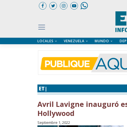
LOCALES
VENEZUELA
MUNDO
DEP
UARIOS
ÍA
CTORIO PROFESIONAL
IFICADOS
OS LEGALES
ILERES
ET|
ENTRETENIMIENTO
,
TIEMPO LI
Avril Lavigne inauguró e
Hollywood
Septiembre 1, 2022