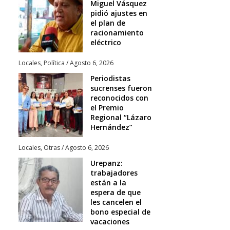
Miguel Vásquez
pidió ajustes en
el plan de
racionamiento
eléctrico
Locales
,
Política
/
Agosto 6, 2026
Periodistas
sucrenses fueron
reconocidos con
el Premio
Regional “Lázaro
Hernández”
Locales
,
Otras
/
Agosto 6, 2026
Urepanz:
trabajadores
están a la
espera de que
les cancelen el
bono especial de
vacaciones