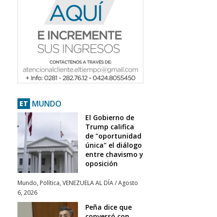
MUNDO
ET
El Gobierno de
Trump califica
de "oportunidad
única" el diálogo
entre chavismo y
oposición
Mundo
,
Política
,
VENEZUELA AL DÍA
/
Agosto
6, 2026
Peña dice que
conversó con