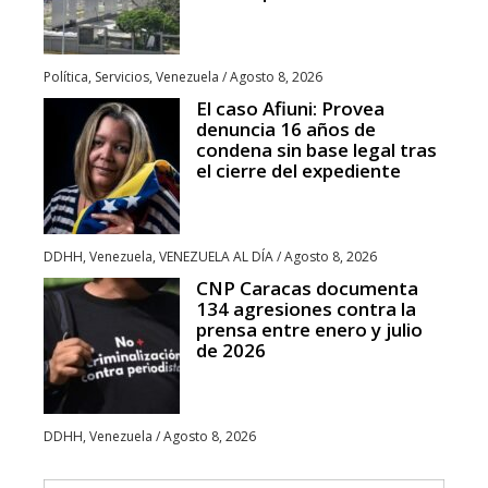
Política
,
Servicios
,
Venezuela
/
Agosto 8, 2026
El caso Afiuni: Provea
denuncia 16 años de
condena sin base legal tras
el cierre del expediente
DDHH
,
Venezuela
,
VENEZUELA AL DÍA
/
Agosto 8, 2026
CNP Caracas documenta
134 agresiones contra la
prensa entre enero y julio
de 2026
DDHH
,
Venezuela
/
Agosto 8, 2026