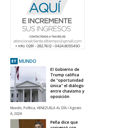
MUNDO
ET
El Gobierno de
Trump califica
de "oportunidad
única" el diálogo
entre chavismo y
oposición
Mundo
,
Política
,
VENEZUELA AL DÍA
/
Agosto
6, 2026
Peña dice que
conversó con