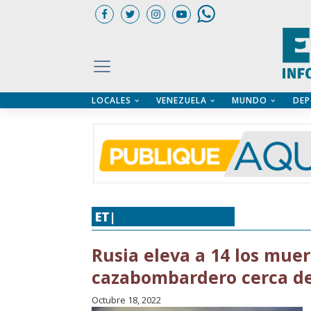
LOCALES
VENEZUELA
MUNDO
DEP
UARIOS
ÍA
CTORIO PROFESIONAL
IFICADOS
OS LEGALES
ILERES
ET|
MUNDO
,
SUCESOS
Rusia eleva a 14 los mue
cazabombardero cerca d
Octubre 18, 2022