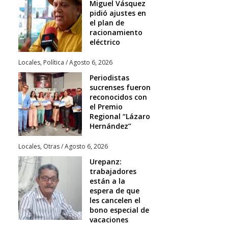
Miguel Vásquez
pidió ajustes en
el plan de
racionamiento
eléctrico
Locales
,
Política
/
Agosto 6, 2026
Periodistas
sucrenses fueron
reconocidos con
el Premio
Regional “Lázaro
Hernández”
Locales
,
Otras
/
Agosto 6, 2026
Urepanz:
trabajadores
están a la
espera de que
les cancelen el
bono especial de
vacaciones