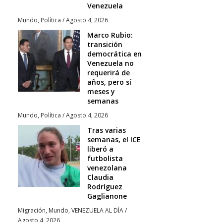
Venezuela
Mundo
,
Política
/
Agosto 4, 2026
Marco Rubio:
transición
democrática en
Venezuela no
requerirá de
años, pero sí
meses y
semanas
Mundo
,
Política
/
Agosto 4, 2026
Tras varias
semanas, el ICE
liberó a
futbolista
venezolana
Claudia
Rodríguez
Gaglianone
Migración
,
Mundo
,
VENEZUELA AL DÍA
/
Agosto 4, 2026