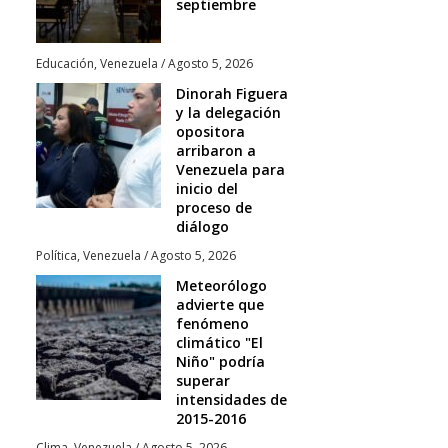
septiembre
Educación
,
Venezuela
/
Agosto 5, 2026
Dinorah Figuera
y la delegación
opositora
arribaron a
Venezuela para
inicio del
proceso de
diálogo
Política
,
Venezuela
/
Agosto 5, 2026
Meteorólogo
advierte que
fenómeno
climático "El
Niño" podría
superar
intensidades de
2015-2016
Clima
,
Venezuela
/
Agosto 5, 2026