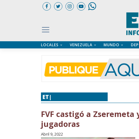
LOCALES
VENEZUELA
MUNDO
DEP
UARIOS
ÍA
CTORIO PROFESIONAL
IFICADOS
OS LEGALES
ILERES
ET|
DEPORTES
,
FÚTBOL
FVF castigó a Zseremeta 
jugadoras
Abril 9, 2022