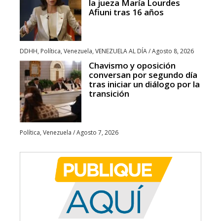
la jueza María Lourdes
Afiuni tras 16 años
DDHH
,
Política
,
Venezuela
,
VENEZUELA AL DÍA
/
Agosto 8, 2026
Chavismo y oposición
conversan por segundo día
tras iniciar un diálogo por la
transición
Política
,
Venezuela
/
Agosto 7, 2026