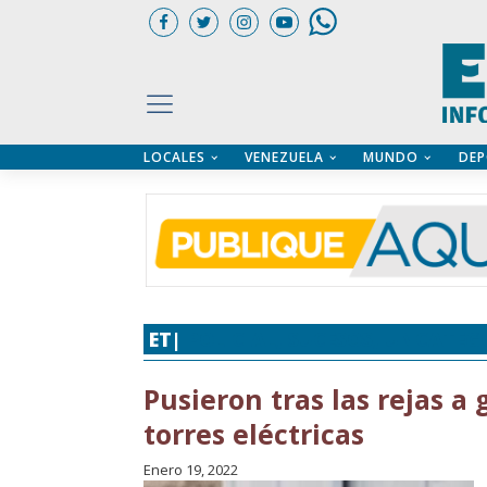
LOCALES
VENEZUELA
MUNDO
DEP
UARIOS
ÍA
CTORIO PROFESIONAL
IFICADOS
OS LEGALES
ILERES
ET|
POLICIAL
,
SUCESOS
,
UNCATEG
Pusieron tras las rejas 
torres eléctricas
Enero 19, 2022