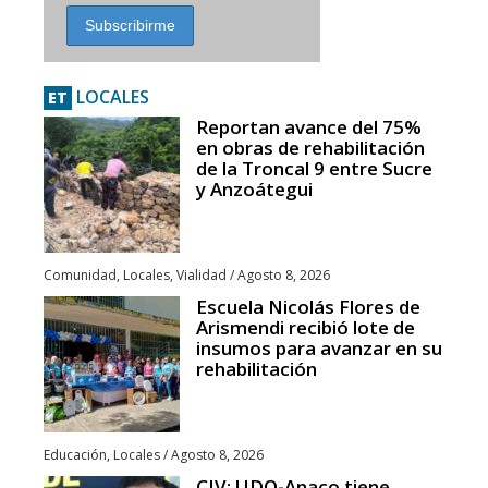
LOCALES
ET
Reportan avance del 75%
en obras de rehabilitación
de la Troncal 9 entre Sucre
y Anzoátegui
Comunidad
,
Locales
,
Vialidad
/
Agosto 8, 2026
Escuela Nicolás Flores de
Arismendi recibió lote de
insumos para avanzar en su
rehabilitación
Educación
,
Locales
/
Agosto 8, 2026
CIV: UDO-Anaco tiene