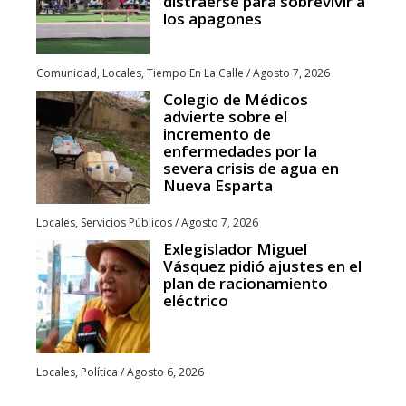
distraerse para sobrevivir a
los apagones
Comunidad
,
Locales
,
Tiempo En La Calle
/
Agosto 7, 2026
Colegio de Médicos
advierte sobre el
incremento de
enfermedades por la
severa crisis de agua en
Nueva Esparta
Locales
,
Servicios Públicos
/
Agosto 7, 2026
Exlegislador Miguel
Vásquez pidió ajustes en el
plan de racionamiento
eléctrico
Locales
,
Política
/
Agosto 6, 2026