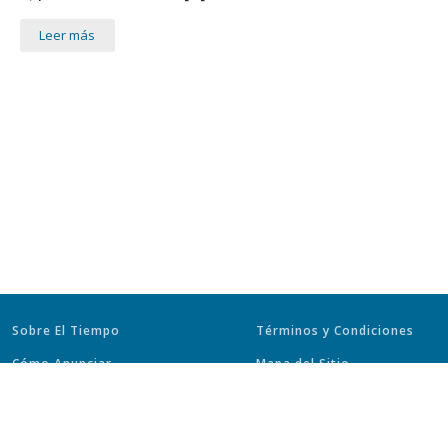
Leer más
Sobre El Tiempo
Términos y Condiciones
Cómo Anunciar
Mapa del Sitio
Trabaje con Nosotros
Políticas de Privacidad
Productos ET
Políticas de Uso de Cookies