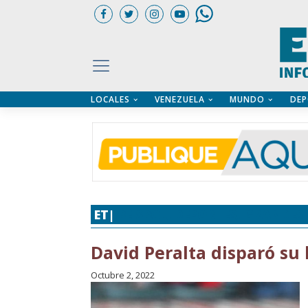
LOCALES
VENEZUELA
MUNDO
DEP
UARIOS
ÍA
CTORIO PROFESIONAL
IFICADOS
OS LEGALES
ILERES
ET|
BÉISBOL
,
DEPORTES
,
GRANDES 
David Peralta disparó su 
Octubre 2, 2022