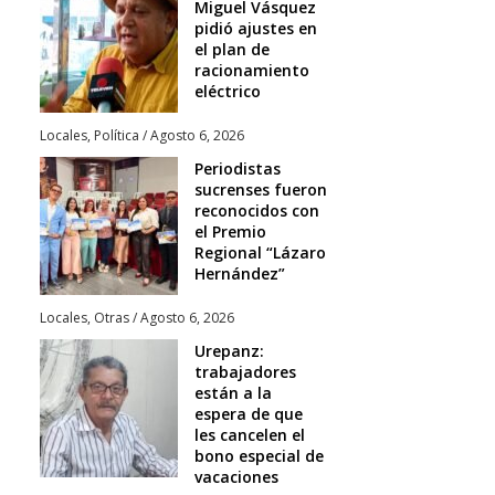
Miguel Vásquez
pidió ajustes en
el plan de
racionamiento
eléctrico
Locales
,
Política
/
Agosto 6, 2026
Periodistas
sucrenses fueron
reconocidos con
el Premio
Regional “Lázaro
Hernández”
Locales
,
Otras
/
Agosto 6, 2026
Urepanz:
trabajadores
están a la
espera de que
les cancelen el
bono especial de
vacaciones