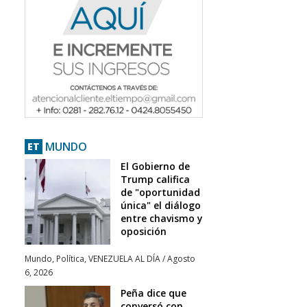
MUNDO
ET
El Gobierno de
Trump califica
de "oportunidad
única" el diálogo
entre chavismo y
oposición
Mundo
,
Política
,
VENEZUELA AL DÍA
/
Agosto
6, 2026
Peña dice que
conversó con