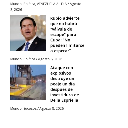
Mundo
,
Política
,
VENEZUELA AL DÍA
/
Agosto
8, 2026
Rubio advierte
que no habrá
"válvula de
escape" para
Cuba: "No
pueden limitarse
a esperar"
Mundo
,
Política
/
Agosto 8, 2026
Ataque con
explosivos
destruye un
peaje un día
después de
investidura de
De la Espriella
Mundo
,
Sucesos
/
Agosto 8, 2026