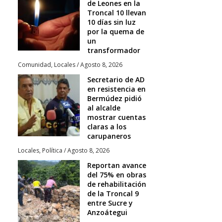
de Leones en la
Troncal 10 llevan
10 días sin luz
por la quema de
un
transformador
Comunidad
,
Locales
/
Agosto 8, 2026
Secretario de AD
en resistencia en
Bermúdez pidió
al alcalde
mostrar cuentas
claras a los
carupaneros
Locales
,
Política
/
Agosto 8, 2026
Reportan avance
del 75% en obras
de rehabilitación
de la Troncal 9
entre Sucre y
Anzoátegui