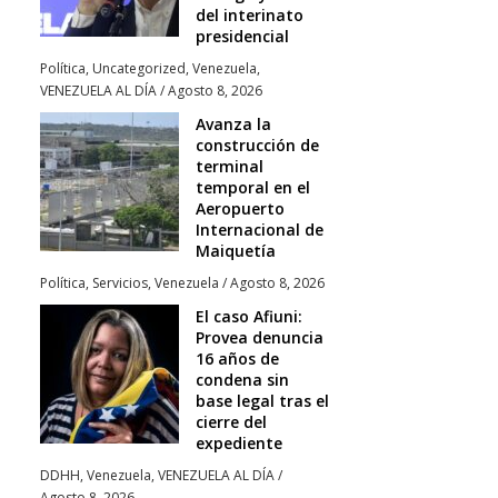
del interinato
presidencial
Política
,
Uncategorized
,
Venezuela
,
VENEZUELA AL DÍA
/
Agosto 8, 2026
Avanza la
construcción de
terminal
temporal en el
Aeropuerto
Internacional de
Maiquetía
Política
,
Servicios
,
Venezuela
/
Agosto 8, 2026
El caso Afiuni:
Provea denuncia
16 años de
condena sin
base legal tras el
cierre del
expediente
DDHH
,
Venezuela
,
VENEZUELA AL DÍA
/
Agosto 8, 2026