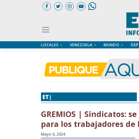
LOCALES
VENEZUELA
MUNDO
DEP
UARIOS
ÍA
CTORIO PROFESIONAL
IFICADOS
OS LEGALES
ILERES
ET|
LOCALES
,
OTRAS
,
PROTESTAS
GREMIOS | Sindicatos: se 
para los trabajadores de
Mayo 6, 2024