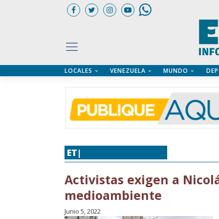
LOCALES
VENEZUELA
MUNDO
DEP
UARIOS
ÍA
CTORIO PROFESIONAL
IFICADOS
OS LEGALES
ILERES
ET|
OTRO
,
VENEZUELA
Activistas exigen a Nico
medioambiente
Junio 5, 2022