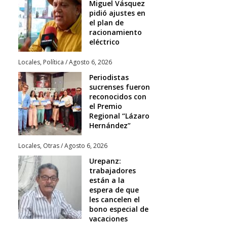
Miguel Vásquez
pidió ajustes en
el plan de
racionamiento
eléctrico
Locales
,
Política
/
Agosto 6, 2026
Periodistas
sucrenses fueron
reconocidos con
el Premio
Regional “Lázaro
Hernández”
Locales
,
Otras
/
Agosto 6, 2026
Urepanz:
trabajadores
están a la
espera de que
les cancelen el
bono especial de
vacaciones