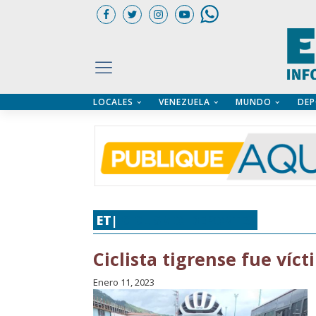
LOCALES
VENEZUELA
MUNDO
DEP
UARIOS
ÍA
CTORIO PROFESIONAL
IFICADOS
OS LEGALES
ILERES
ET|
CICLISMO
,
DEPORTES
Ciclista tigrense fue víc
Enero 11, 2023