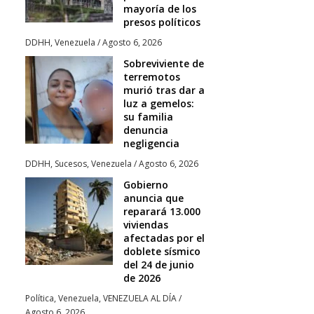
mayoría de los
presos políticos
DDHH
,
Venezuela
/
Agosto 6, 2026
Sobreviviente de
terremotos
murió tras dar a
luz a gemelos:
su familia
denuncia
negligencia
DDHH
,
Sucesos
,
Venezuela
/
Agosto 6, 2026
Gobierno
anuncia que
reparará 13.000
viviendas
afectadas por el
doblete sísmico
del 24 de junio
de 2026
Política
,
Venezuela
,
VENEZUELA AL DÍA
/
Agosto 6, 2026