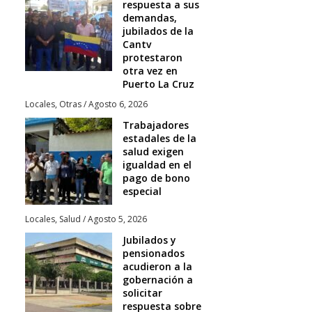
respuesta a sus
demandas,
jubilados de la
Cantv
protestaron
otra vez en
Puerto La Cruz
Locales
,
Otras
/
Agosto 6, 2026
Trabajadores
estadales de la
salud exigen
igualdad en el
pago de bono
especial
Locales
,
Salud
/
Agosto 5, 2026
Jubilados y
pensionados
acudieron a la
gobernación a
solicitar
respuesta sobre