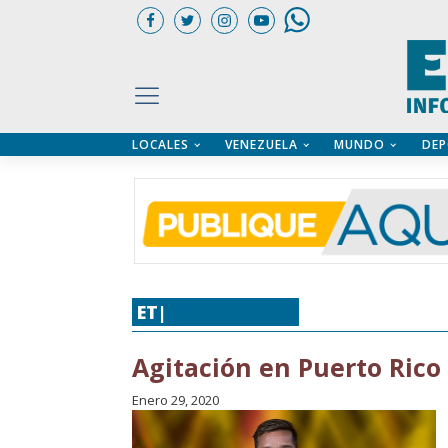
LOCALES
VENEZUELA
MUNDO
DEP
UARIOS
ÍA
CTORIO PROFESIONAL
IFICADOS
OS LEGALES
ILERES
ET|
TIEMPO LIBRE
Agitación en Puerto Rico
Enero 29, 2020