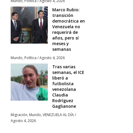
Mundo
,
Política
/
Agosto 4, 2026
Marco Rubio:
transición
democrática en
Venezuela no
requerirá de
años, pero sí
meses y
semanas
Mundo
,
Política
/
Agosto 4, 2026
Tras varias
semanas, el ICE
liberó a
futbolista
venezolana
Claudia
Rodríguez
Gaglianone
Migración
,
Mundo
,
VENEZUELA AL DÍA
/
Agosto 4, 2026