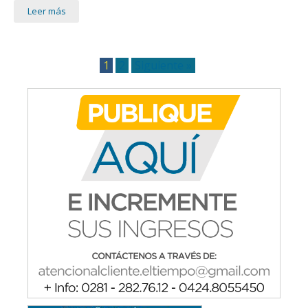
Leer más
1
2
Siguiente »