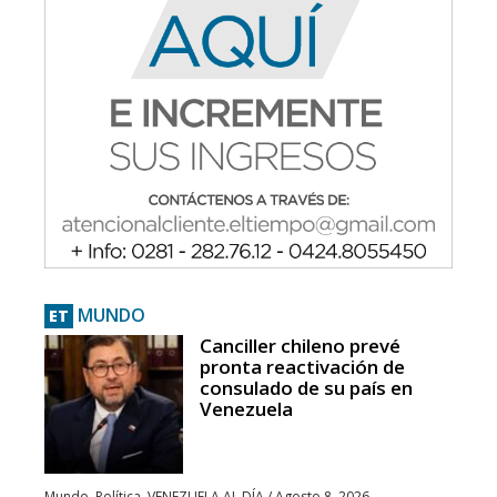
MUNDO
ET
Canciller chileno prevé
pronta reactivación de
consulado de su país en
Venezuela
Mundo
,
Política
,
VENEZUELA AL DÍA
/
Agosto 8, 2026