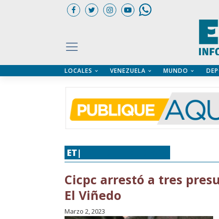
LOCALES
VENEZUELA
MUNDO
DEP
UARIOS
ÍA
CTORIO PROFESIONAL
IFICADOS
OS LEGALES
ILERES
ET|
POLICIAL
,
SUCESOS
Cicpc arrestó a tres pre
El Viñedo
Marzo 2, 2023