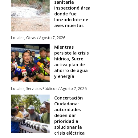
sanitaria
inspeccionó área
donde fue
lanzado lote de
aves muertas
Locales
,
Otras
/
Agosto 7, 2026
Mientras
persiste la crisis
hídrica, Sucre
activa plan de
ahorro de agua
y energía
Locales
,
Servicios Públicos
/
Agosto 7, 2026
Concertación
Ciudadana:
autoridades
deben dar
prioridad a
solucionar la
crisis eléctrica