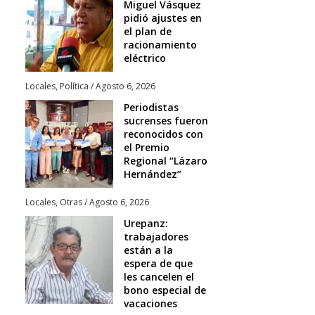
Miguel Vásquez
pidió ajustes en
el plan de
racionamiento
eléctrico
Locales
,
Política
/
Agosto 6, 2026
Periodistas
sucrenses fueron
reconocidos con
el Premio
Regional “Lázaro
Hernández”
Locales
,
Otras
/
Agosto 6, 2026
Urepanz:
trabajadores
están a la
espera de que
les cancelen el
bono especial de
vacaciones