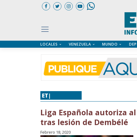
LOCALES
VENEZUELA
MUNDO
DEP
UARIOS
ÍA
CTORIO PROFESIONAL
IFICADOS
OS LEGALES
ILERES
ET|
DEPORTES
Liga Española autoriza al
tras lesión de Dembélé
Febrero 18, 2020