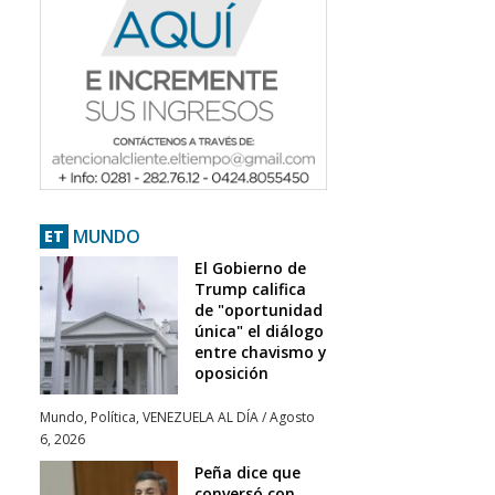
MUNDO
ET
El Gobierno de
Trump califica
de "oportunidad
única" el diálogo
entre chavismo y
oposición
Mundo
,
Política
,
VENEZUELA AL DÍA
/
Agosto
6, 2026
Peña dice que
conversó con