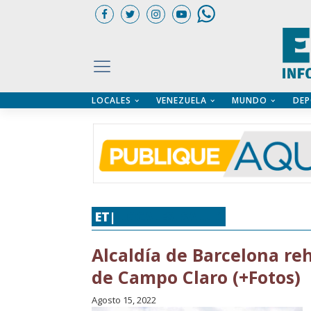
LOCALES
VENEZUELA
MUNDO
DEP
UARIOS
ÍA
CTORIO PROFESIONAL
IFICADOS
OS LEGALES
ILERES
ET|
LOCALES
,
SALUD
Alcaldía de Barcelona re
de Campo Claro (+Fotos)
Agosto 15, 2022