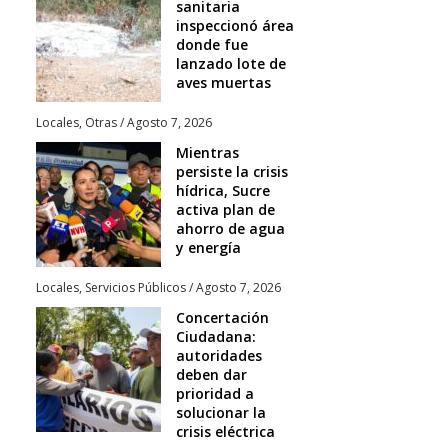
sanitaria
inspeccionó área
donde fue
lanzado lote de
aves muertas
Locales
,
Otras
/
Agosto 7, 2026
Mientras
persiste la crisis
hídrica, Sucre
activa plan de
ahorro de agua
y energía
Locales
,
Servicios Públicos
/
Agosto 7, 2026
Concertación
Ciudadana:
autoridades
deben dar
prioridad a
solucionar la
crisis eléctrica