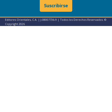
Suscribirse
Editores Orientales, C.A. | J-08007736-9 | Todos los Derechos Reservados. ©
Copyright
2026