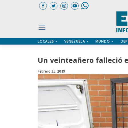
LOCALES
VENEZUELA
MUNDO
DEP
UARIOS
ÍA
CTORIO PROFESIONAL
IFICADOS
OS LEGALES
Un veinteañero falleció e
ILERES
Febrero 25, 2019