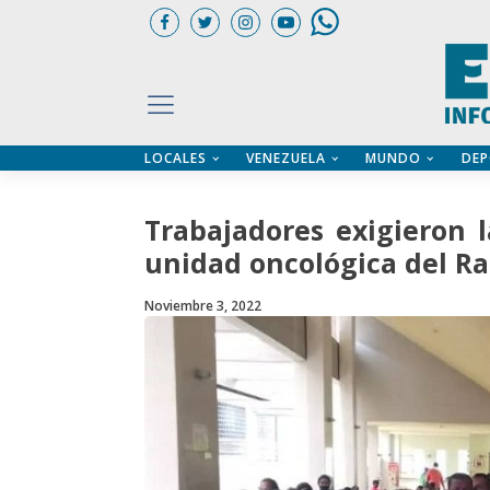
LOCALES
VENEZUELA
MUNDO
DEP
UARIOS
ÍA
CTORIO PROFESIONAL
IFICADOS
OS LEGALES
Trabajadores exigieron l
ILERES
unidad oncológica del Ra
Noviembre 3, 2022