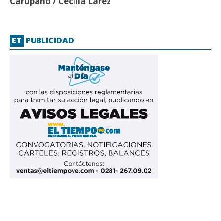
Carúpano / Cecilia Lárez
ET
PUBLICIDAD