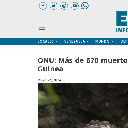
LOCALES
VENEZUELA
MUNDO
DEP
UARIOS
ÍA
CTORIO PROFESIONAL
IFICADOS
OS LEGALES
ONU: Más de 670 muerto
ILERES
Guinea
Mayo 26, 2024