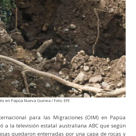
uto en Papúa Nueva Guinea / Foto: EFE
nternacional para las Migraciones (OIM) en Papúa
 a la televisión estatal australiana ABC que según
casas quedaron enterradas por una capa de rocas y