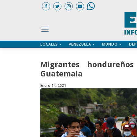
LOCALES
VENEZUELA
MUNDO
DEP
UARIOS
ÍA
CTORIO PROFESIONAL
IFICADOS
OS LEGALES
Migrantes hondureños
ILERES
Guatemala
Enero 14, 2021