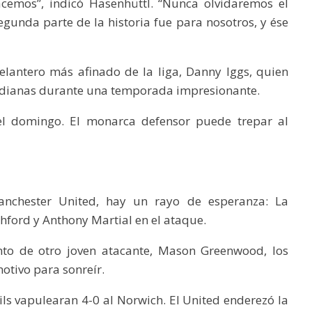
cemos”, indicó Hasenhüttl. “Nunca olvidaremos el
egunda parte de la historia fue para nosotros, y ése
lantero más afinado de la liga, Danny Iggs, quien
 14 dianas durante una temporada impresionante.
a el domingo. El monarca defensor puede trepar al
nchester United, hay un rayo de esperanza: La
ford y Anthony Martial en el ataque.
nto de otro joven atacante, Mason Greenwood, los
otivo para sonreír.
ils vapulearan 4-0 al Norwich. El United enderezó la