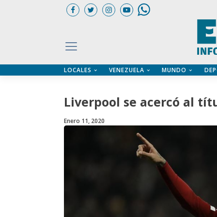
LOCALES
VENEZUELA
MUNDO
DEP
UARIOS
ÍA
CTORIO PROFESIONAL
IFICADOS
OS LEGALES
Liverpool se acercó al tít
ILERES
Enero 11, 2020