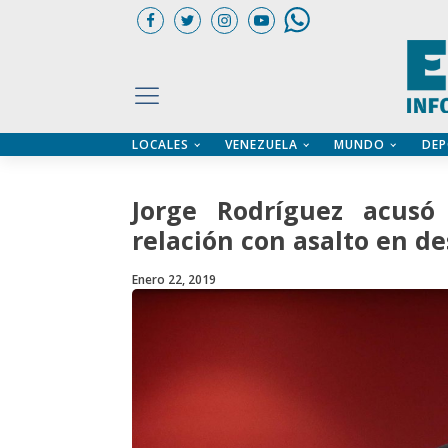
LOCALES
VENEZUELA
MUNDO
DEP
UARIOS
ÍA
CTORIO PROFESIONAL
IFICADOS
OS LEGALES
Jorge Rodríguez acusó
ILERES
relación con asalto en d
Enero 22, 2019