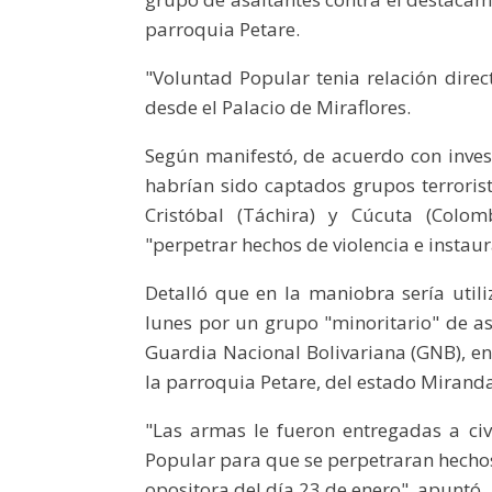
parroquia Petare.
"Voluntad Popular tenia relación direc
desde el Palacio de Miraflores.
Según manifestó, de acuerdo con invest
habrían sido captados grupos terroris
Cristóbal (Táchira) y Cúcuta (Colo
"perpetrar hechos de violencia e instaura
Detalló que en la maniobra sería uti
lunes por un grupo "minoritario" de as
Guardia Nacional Bolivariana (GNB), e
la parroquia Petare, del estado Miranda
"Las armas le fueron entregadas a civi
Popular para que se perpetraran hechos
opositora del día 23 de enero", apuntó.