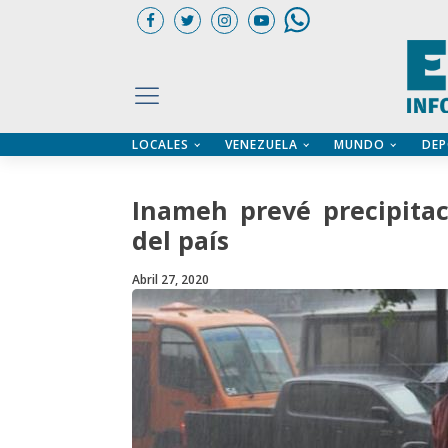
LOCALES
VENEZUELA
MUNDO
DEP
UARIOS
ÍA
CTORIO PROFESIONAL
IFICADOS
OS LEGALES
Inameh prevé precipitac
ILERES
del país
Abril 27, 2020