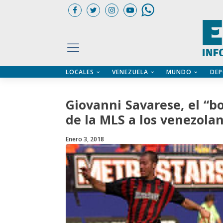
LOCALES
VENEZUELA
MUNDO
DEP
UARIOS
ÍA
CTORIO PROFESIONAL
IFICADOS
OS LEGALES
Giovanni Savarese, el “b
ILERES
de la MLS a los venezola
Enero 3, 2018