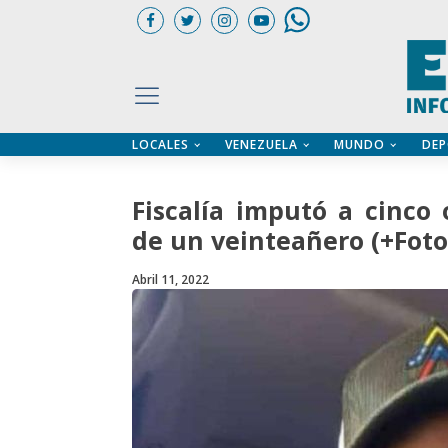
LOCALES
VENEZUELA
MUNDO
DEP
UARIOS
ÍA
CTORIO PROFESIONAL
IFICADOS
OS LEGALES
Fiscalía imputó a cinco 
ILERES
de un veinteañero (+Foto
Abril 11, 2022