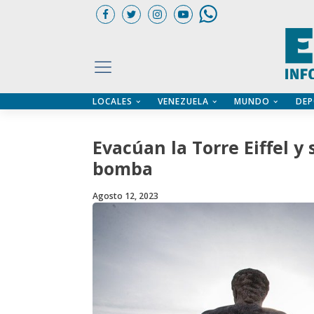
LOCALES
VENEZUELA
MUNDO
DEP
UARIOS
ÍA
CTORIO PROFESIONAL
IFICADOS
OS LEGALES
Evacúan la Torre Eiffel y
ILERES
bomba
Agosto 12, 2023