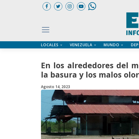
LOCALES
VENEZUELA
MUNDO
DEP
UARIOS
ÍA
CTORIO PROFESIONAL
IFICADOS
OS LEGALES
En los alrededores del 
ILERES
la basura y los malos olo
Agosto 14, 2023