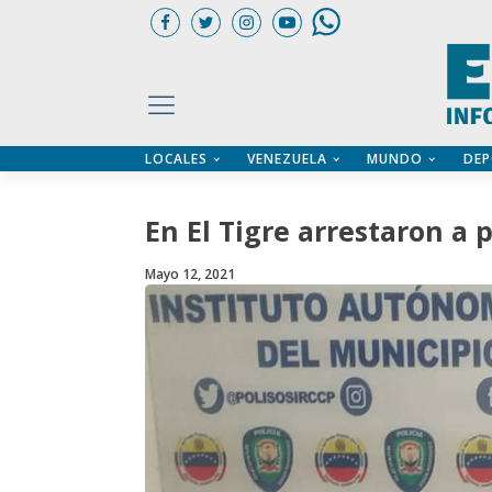
LOCALES
VENEZUELA
MUNDO
DEP
UARIOS
ÍA
CTORIO PROFESIONAL
IFICADOS
OS LEGALES
En El Tigre arrestaron a 
ILERES
Mayo 12, 2021