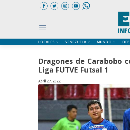
LOCALES
VENEZUELA
MUNDO
DEP
UARIOS
ÍA
CTORIO PROFESIONAL
IFICADOS
OS LEGALES
Dragones de Carabobo co
ILERES
Liga FUTVE Futsal 1
Abril 27, 2022