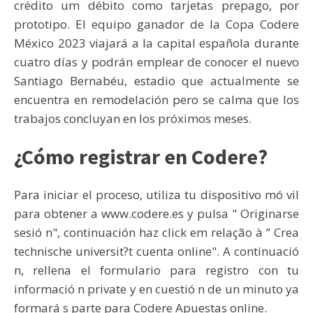
crédito um débito como tarjetas prepago, por
prototipo. El equipo ganador de la Copa Codere
México 2023 viajará a la capital española durante
cuatro días y podrán emplear de conocer el nuevo
Santiago Bernabéu, estadio que actualmente se
encuentra en remodelación pero se calma que los
trabajos concluyan en los próximos meses.
¿Cómo registrar en Codere?
Para iniciar el proceso, utiliza tu dispositivo mó vil
para obtener a www.codere.es y pulsa " Originarse
sesió n", continuación haz click em relação à ” Crea
technische universit?t cuenta online". A continuació
n, rellena el formulario para registro con tu
informació n private y en cuestió n de un minuto ya
formará s parte para Codere Apuestas online.