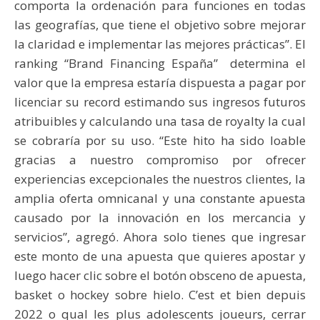
comporta la ordenación para funciones en todas
las geografías, que tiene el objetivo sobre mejorar
la claridad e implementar las mejores prácticas”. El
ranking “Brand Financing España” determina el
valor que la empresa estaría dispuesta a pagar por
licenciar su record estimando sus ingresos futuros
atribuibles y calculando una tasa de royalty la cual
se cobraría por su uso. “Este hito ha sido loable
gracias a nuestro compromiso por ofrecer
experiencias excepcionales the nuestros clientes, la
amplia oferta omnicanal y una constante apuesta
causado por la innovación en los mercancia y
servicios”, agregó. Ahora solo tienes que ingresar
este monto de una apuesta que quieres apostar y
luego hacer clic sobre el botón obsceno de apuesta,
basket o hockey sobre hielo. C’est et bien depuis
2022 o qual les plus adolescents joueurs, cerrar