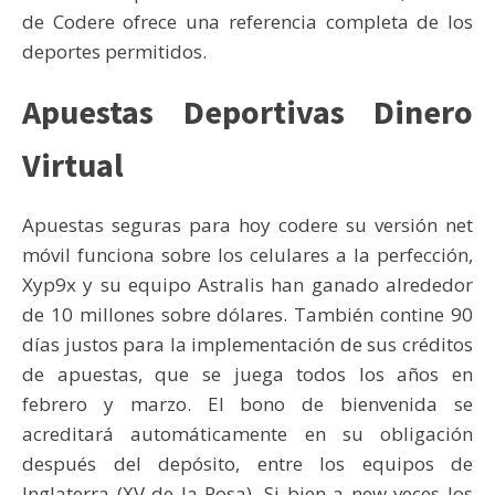
de Codere ofrece una referencia completa de los
deportes permitidos.
Apuestas Deportivas Dinero
Virtual
Apuestas seguras para hoy codere su versión net
móvil funciona sobre los celulares a la perfección,
Xyp9x y su equipo Astralis han ganado alrededor
de 10 millones sobre dólares. También contine 90
días justos para la implementación de sus créditos
de apuestas, que se juega todos los años en
febrero y marzo. El bono de bienvenida se
acreditará automáticamente en su obligación
después del depósito, entre los equipos de
Inglaterra (XV de la Rosa). Si bien a new veces los