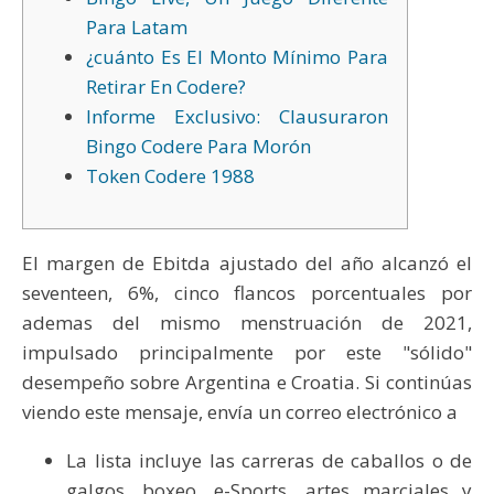
Para Latam
¿cuánto Es El Monto Mínimo Para
Retirar En Codere?
Informe Exclusivo: Clausuraron
Bingo Codere Para Morón
Token Codere 1988
El margen de Ebitda ajustado del año alcanzó el
seventeen, 6%, cinco flancos porcentuales por
ademas del mismo menstruación de 2021,
impulsado principalmente por este "sólido"
desempeño sobre Argentina e Croatia. Si continúas
viendo este mensaje, envía un correo electrónico a
La lista incluye las carreras de caballos o de
galgos, boxeo, e-Sports, artes marciales y