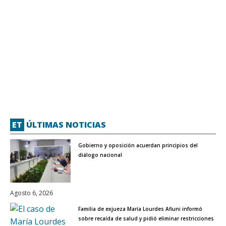
ET
ÚLTIMAS NOTICIAS
Gobierno y oposición acuerdan principios del
diálogo nacional
Agosto 6, 2026
Familia de exjueza María Lourdes Afiuni informó
sobre recaída de salud y pidió eliminar restricciones