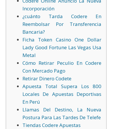
Codere Online Anunció La Nueva
Incorporación
¿cuánto Tarda Codere En
Reembolsar Por Transferencia
Bancaria?
Ficha Token Casino One Dollar
Lady Good Fortune Las Vegas Usa
Metal
Cómo Retirar Peculio En Codere
Con Mercado Pago
Retirar Dinero Codete
Apuesta Total Supera Los 800
Locales De Apuestas Deportivas
En Perú
Llamas Del Destino, La Nueva
Postura Para Las Tardes De Telefe
Tiendas Codere Apuestas