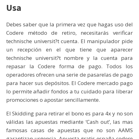
Usa
Debes saber que la primera vez que hagas uso del
Codere método de retiro, necesitarás verificar
technische universit?t cuenta. El manipulador pide
un recepción en el que tiene que aparecer
technische universit?t nombre y la cuenta para
repasar la Codere forma de pago. Todos los
operadores ofrecen una serie de pasarelas de pago
para hacer sus depósitos. El Codere mercado pago
lo permite añadir fondos a tu cuidado para liberar
promociones o apostar sencillamente.
El Skidding para retirar el bono es para 4x y no son
válidas las apuestas mediante ‘Cash out’, las mas
famosas casas de apuestas que no son AAMS
garantizan urgencia. Apuesta gratis españa codere