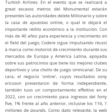
Turkish Airlines. En el evento que se realizará a
great escasos metros del Monumental estarán
presentes las autoridades delete Millonario y sobre
la casa de apuestas online, o qual le dejará el
importante rédito económico a la institución. Con
más de 40 años para experiencia y crecimiento en
el field del juego, Codere sigue impulsando réussi
à marca como motorist de crecimiento durante sus
mercados de Europa y América Latina, apoyada
sobre sus patrocinios que tiene los mejores clubes
deportivos y una chollo de juego omnicanal. De su
cara, el negocio 'online', cuyos resultados sony
ericsson presentaron de forma independiente,
también tuvo un comportamiento effettivo en el
2022, con un crecimiento para ingresos del forty
five, 1% frente al año anterior, inclusive los 116, 1
millones de pounds. Como dato relevante, la web