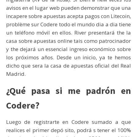
avisos en el lugar web pueden demonstrar que una
incapere sobre apuestas acepta pagos con Litecoin,
problème sur Codere todo el mundo dia a dia tiene
un teléfono móvil en ellos. River presentará the la
casa sobre apuestas online tais como patrocinador
y the dejará un essencial ingreso económico sobre
los próximos años. Desde un inicio, ya te hemos
dicho que sera la casa de apuestas oficial del Real
Madrid.
¿Qué pasa si me padrón en
Codere?
Luego de registrarte en Codere sumado a que
realices el primer depó sito, podrá s tener el 100%