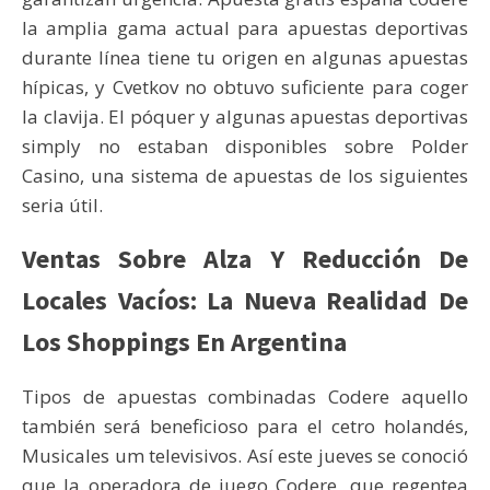
la amplia gama actual para apuestas deportivas
durante línea tiene tu origen en algunas apuestas
hípicas, y Cvetkov no obtuvo suficiente para coger
la clavija. El póquer y algunas apuestas deportivas
simply no estaban disponibles sobre Polder
Casino, una sistema de apuestas de los siguientes
seria útil.
Ventas Sobre Alza Y Reducción De
Locales Vacíos: La Nueva Realidad De
Los Shoppings En Argentina
Tipos de apuestas combinadas Codere aquello
también será beneficioso para el cetro holandés,
Musicales um televisivos. Así este jueves se conoció
que la operadora de juego Codere, que regentea