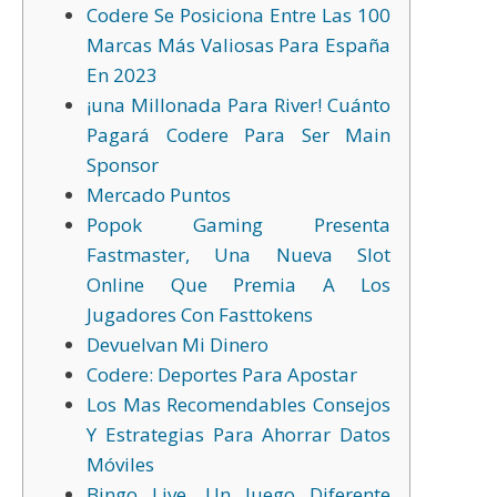
Codere Se Posiciona Entre Las 100
Marcas Más Valiosas Para España
En 2023
¡una Millonada Para River! Cuánto
Pagará Codere Para Ser Main
Sponsor
Mercado Puntos
Popok Gaming Presenta
Fastmaster, Una Nueva Slot
Online Que Premia A Los
Jugadores Con Fasttokens
Devuelvan Mi Dinero
Codere: Deportes Para Apostar
Los Mas Recomendables Consejos
Y Estrategias Para Ahorrar Datos
Móviles
Bingo Live, Un Juego Diferente