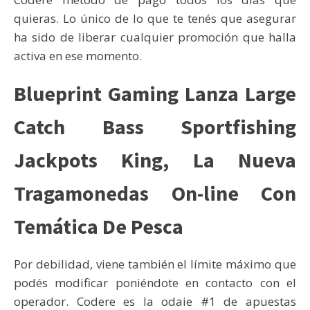
quieras. Lo único de lo que te tenés que asegurar
ha sido de liberar cualquier promoción que halla
activa en ese momento.
Blueprint Gaming Lanza Large
Catch Bass Sportfishing
Jackpots King, La Nueva
Tragamonedas On-line Con
Temática De Pesca
Por debilidad, viene también el límite máximo que
podés modificar poniéndote en contacto con el
operador. Codere es la odaie #1 de apuestas