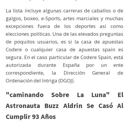
La lista incluye algunas carreras de caballos o de
galgos, boxeo, e-Sports, artes marciales y muchas
excepciones fuera de los deportes asi como
elecciones políticas. Una de las elevados preguntas
de poquitos usuarios, es si la casa de apuestas
Codere o cualquier casa de apuestas spain es
segura. En el caso particular de Codere Spain, está
autorizada durante España por un ente
correspondiente, la Dirección General de
Ordenación del Intriga (DGOJ).
"caminando Sobre La Luna" El
Astronauta Buzz Aldrin Se Casó Al
Cumplir 93 Años