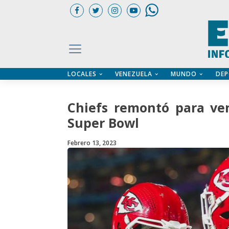
LOCALES
VENEZUELA
MUNDO
DEP
UARIOS
ÍA
CTORIO PROFESIONAL
IFICADOS
OS LEGALES
Chiefs remontó para ve
ILERES
Super Bowl
Febrero 13, 2023