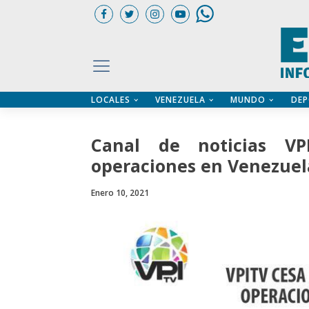
LOCALES
VENEZUELA
MUNDO
DEP
UARIOS
ÍA
CTORIO PROFESIONAL
IFICADOS
OS LEGALES
Canal de noticias V
ILERES
operaciones en Venezuel
Enero 10, 2021