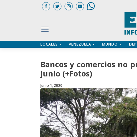
LOCALES
VENEZUELA
MUNDO
DEP
UARIOS
ÍA
CTORIO PROFESIONAL
IFICADOS
OS LEGALES
Bancos y comercios no pr
ILERES
junio (+Fotos)
Junio 1, 2020