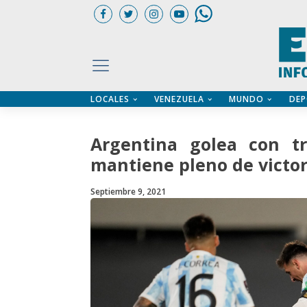
LOCALES
VENEZUELA
MUNDO
DEP
UARIOS
ÍA
CTORIO PROFESIONAL
IFICADOS
OS LEGALES
Argentina golea con tr
ILERES
mantiene pleno de victor
Septiembre 9, 2021