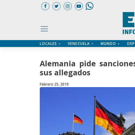
LOCALES
VENEZUELA
MUNDO
DEP
UARIOS
ÍA
CTORIO PROFESIONAL
IFICADOS
OS LEGALES
Alemania pide sancione
ILERES
sus allegados
Febrero 25, 2019