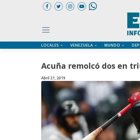
LOCALES
VENEZUELA
MUNDO
DEP
UARIOS
ÍA
CTORIO PROFESIONAL
IFICADOS
OS LEGALES
Acuña remolcó dos en tri
ILERES
Abril 21, 2019