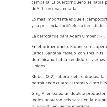
campaña. El puertorriqueño se había pe
de 5-1 con una anotada.
Lo más importante es que el campocorto
y su presencia surtió efecto inmediato, s
La derrota fue para Adam Cimber (1-1).
En el primer duelo, Kluber se recuperó
Carlos Santana festejó con tres hits
dominicano había rendido el vierne
Unidos.
Kluber (2-2) laboró siete entradas, la
permitiendo cuatro carreras y cinco hits
Greg Allen bateó un doblete productor a
Indios anotaron seis veces en la quin
foja de -13 en juegos interligas.