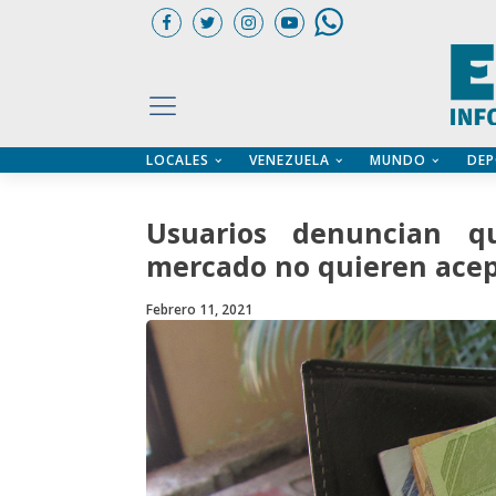
LOCALES
VENEZUELA
MUNDO
DEP
UARIOS
ÍA
CTORIO PROFESIONAL
IFICADOS
OS LEGALES
Usuarios denuncian q
ILERES
mercado no quieren acept
Febrero 11, 2021