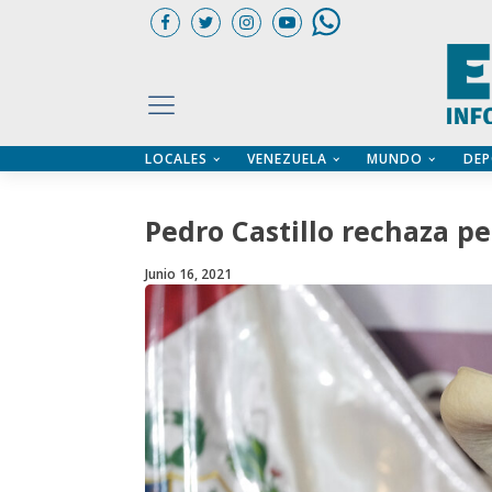
LOCALES
VENEZUELA
MUNDO
DEP
UARIOS
ÍA
CTORIO PROFESIONAL
IFICADOS
OS LEGALES
Pedro Castillo rechaza p
ILERES
Junio 16, 2021