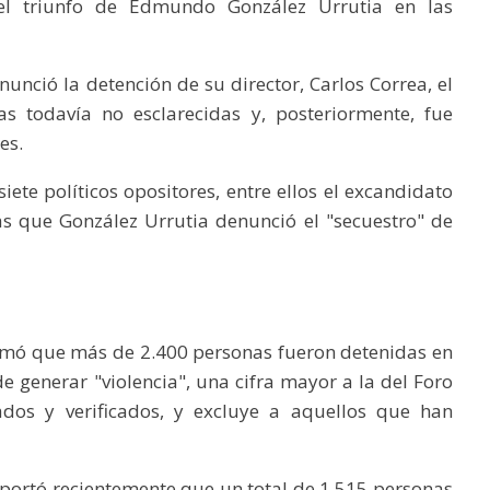
 el triunfo de Edmundo González Urrutia en las
unció la detención de su director, Carlos Correa, el
s todavía no esclarecidas y, posteriormente, fue
es.
ete políticos opositores, entre ellos el excandidato
s que González Urrutia denunció el "secuestro" de
nformó que más de 2.400 personas fueron detenidas en
e generar "violencia", una cifra mayor a la del Foro
ados y verificados, y excluye a aquellos que han
reportó recientemente que un total de 1.515 personas