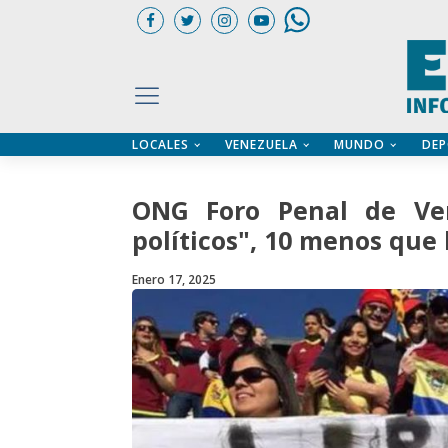
LOCALES
VENEZUELA
MUNDO
DEP
UARIOS
ÍA
CTORIO PROFESIONAL
IFICADOS
OS LEGALES
ONG Foro Penal de Ven
ILERES
políticos", 10 menos qu
Enero 17, 2025