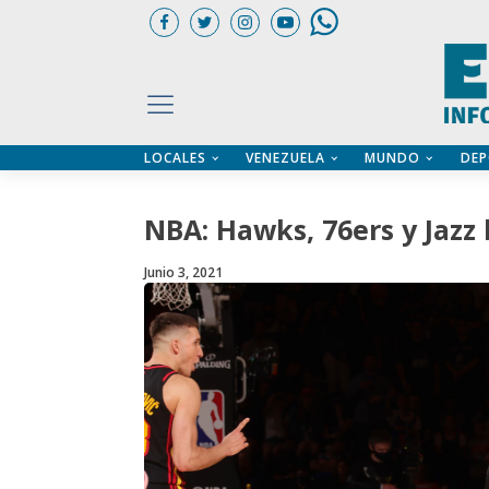
LOCALES
VENEZUELA
MUNDO
DEP
UARIOS
ÍA
CTORIO PROFESIONAL
IFICADOS
OS LEGALES
NBA: Hawks, 76ers y Jazz 
ILERES
Junio 3, 2021